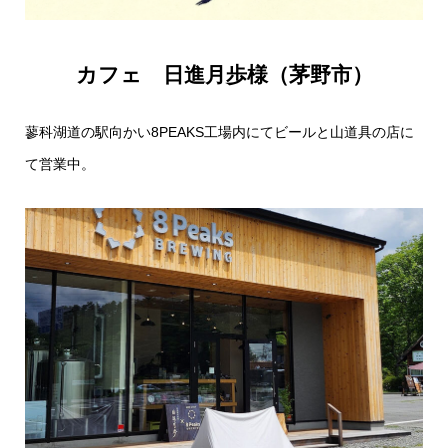
カフェ 日進月歩様（茅野市）
蓼科湖道の駅向かい
8PEAKS
工場内にて
ビールと山道具の店に
て営業中。