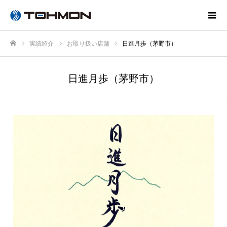
実績紹介
お取り扱い店舗
日進月歩（茅野市）
ホーム
日進月歩（茅野市）